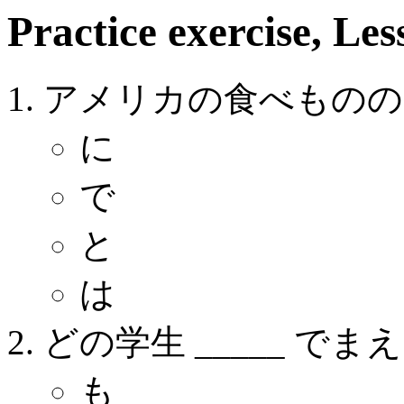
Practice exercise, Les
アメリカの食べもののう
に
で
と
は
どの学生 _____ で
も