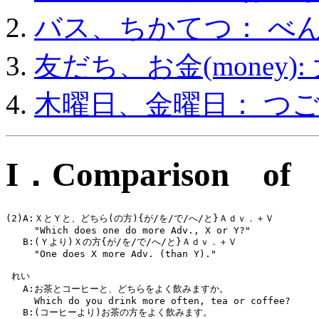
バス、ちかてつ： べ
友だち、お金(money):
木曜日、金曜日： つ
I．Comparison of
(2)A:ＸとＹと、どちら(の方){が/を/で/へ/と}Ａｄｖ．＋Ｖ 
     "Which does one do more Adv., X or Y?"
   B:(Ｙより)Ｘの方{が/を/で/へ/と}Ａｄｖ．＋Ｖ
     "One does X more Adv. (than Y)."
 れい  
   A:お茶とコーヒーと、どちらをよく飲みますか。
     Which do you drink more often, tea or coffee?
   B:(コーヒーより)お茶の方をよく飲みます。