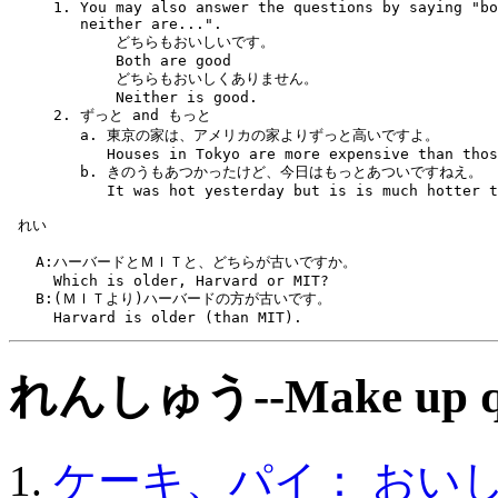
     1. You may also answer the questions by saying "bo
        neither are...".
            どちらもおいしいです。
            Both are good
            どちらもおいしくありません。
            Neither is good.
     2. ずっと and もっと
	a. 東京の家は、アメリカの家よりずっと高いですよ。
           Houses in Tokyo are more expensive than thos
      	b. きのうもあつかったけど、今日はもっとあついですねえ。
           It was hot yesterday but is is much hotter t
 れい  
   A:ハーバードとＭＩＴと、どちらが古いですか。
     Which is older, Harvard or MIT?
   B:(ＭＩＴより)ハーバードの方が古いです。
     Harvard is older (than MIT).
れんしゅう--Make up ques
ケーキ、パイ： おい