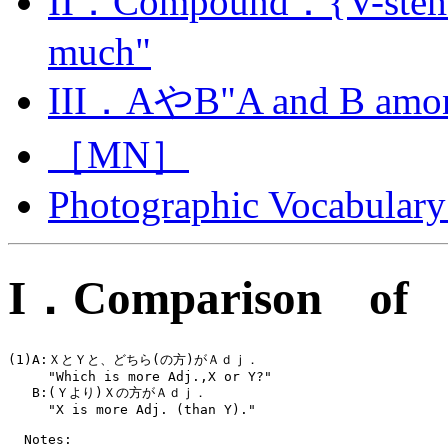
II．Compound：{V-stem
much"
III．AやB"A and B among 
［MN］
Photographic Vocabulary
I．Comparison of
(1)A:ＸとＹと、どちら(の方)がＡｄｊ．　
     "Which is more Adj.,X or Y?"
   B:(Ｙより)Ｘの方がＡｄｊ．	       
     "X is more Adj. (than Y)."
  Notes: 