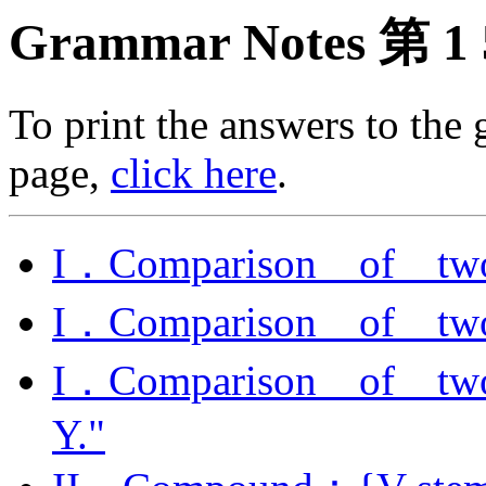
Grammar Notes 第 1
To print the answers to the
page,
click here
.
I．Comparison of t
I．Comparison of tw
I．Comparison of two i
Y."