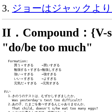
ジョーはジャックより
II．Compound：{V-
"do/be too much"
   Formation: 
      買う＋すぎる    →買いすぎる
      勉強する＋すぎる→勉強しすぎる
      強い＋すぎる    →強すぎる
      いい＋すぎる    →よすぎる
      元気だ＋すぎる  →元気すぎる
 れい   
   1.きのうのテストは、むずかしすぎましたか。
     Was yesterday's test too difficult?
   2.あの子、たまごを食べすぎるんじゃありませんか。
     That child, doesn't s/he eat too many eggs?