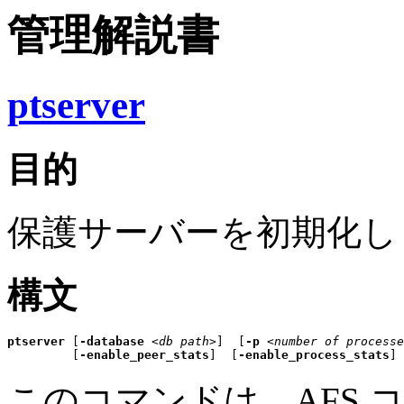
管理解説書
ptserver
目的
保護サーバーを初期化し
構文
ptserver
 [
-database
 <
db path
>]  [
-p
 <
number of processe
         [
-enable_peer_stats
]  [
-enable_process_stats
] 
このコマンドは、AFS