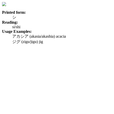
Printed form:
シ
Reading:
si/shi
Usage Examples:
アカシア (akasia/akashia) acacia
ジグ (zigu/jigu) jig