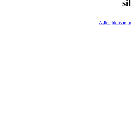
si
A-line
blouson
b