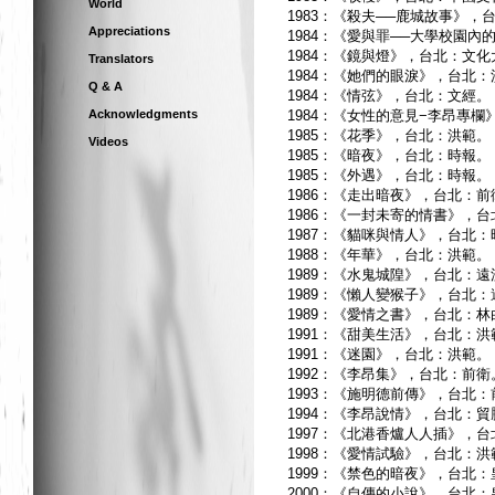
World
1983：《殺夫──鹿城故事》，
Appreciations
1984：《愛與罪──大學校園
1984：《鏡與燈》，台北：文
Translators
1984：《她們的眼淚》，台北：
Q & A
1984：《情弦》，台北：文經。
Acknowledgments
1984：《女性的意見−李昂專
1985：《花季》，台北：洪範。
Videos
1985：《暗夜》，台北：時報。
1985：《外遇》，台北：時報。
1986：《走出暗夜》，台北：前
1986：《一封未寄的情書》，
1987：《貓咪與情人》，台北：
1988：《年華》，台北：洪範。
1989：《水鬼城隍》，台北：遠
1989：《懶人變猴子》，台北：
1989：《愛情之書》，台北：林
1991：《甜美生活》，台北：洪
1991：《迷園》，台北：洪範。
1992：《李昂集》，台北：前衛
1993：《施明德前傳》，台北：
1994：《李昂說情》，台北：
1997：《北港香爐人人插》，
1998：《愛情試驗》，台北：洪
1999：《禁色的暗夜》，台北：
2000：《自傳的小說》，台北：