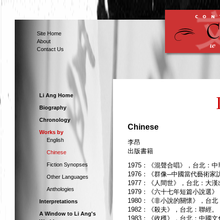
Site Home
About
Contact Us
Li Ang Home
Biography
Chronology
Chinese
Works by
English
李昂
出版書籍
Chinese
Fiction Synopses
1975：《混聲合唱》，台北：
1976：《群像─中國當代藝術
Other Languages
1977：《人間世》，台北：大
Anthologies
1979：《六十七年短篇小說選
1980：《非小說的關懷》，台
Interpretations
1982：《殺夫》，台北：聯經。
A Window to Li Ang's
1983：《收穫》，台北：中國