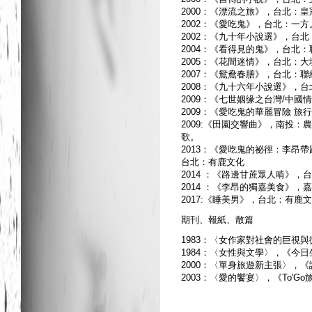
2000：《漂流之旅》，台北：皇
2002：《愛吃鬼》，台北：一方
2002：《九十年小說選》，台
2004：《看得見的鬼》，台北
2005：《花間迷情》，台北：大
2007：《鴛鴦春膳》，台北：聯
2008：《九十六年小說選》，台
2009：《七世姻缘之台灣/中
2009：《愛吃鬼的華麗冒險 
2009:《田園交響曲》，南投：
歌。
2013：《愛吃鬼的祕徑：李昂
台北：有鹿文化
2014 ：《路邊甘蔗眾人啃》，
2014 ：《李昂的獨嘉美食》，
2017:《睡美男》，台北：有鹿
期刊、報紙、散篇
1983：〈女作家對社會的巨視與
1984：〈女性與文學〉，《今日生
2000：〈單身旅遊新主張〉，《講
2003：〈愛的饗宴〉，《To'G